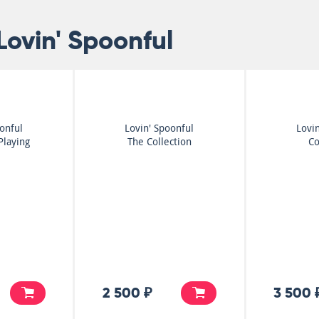
ovin' Spoonful
onful
Lovin' Spoonful
Lovin
Playing
The Collection
Co
2 500 ₽
3 500 