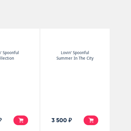
' Spoonful
Lovin' Spoonful
llection
Summer In The City
₽
3 500 ₽