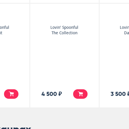
onful
Lovin' Spoonful
Lovin
it
The Collection
Da
4 500 ₽
3 500 