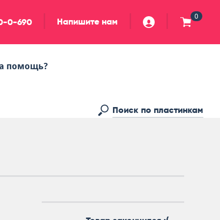
0
Напишите нам
90-0-690
а помощь?