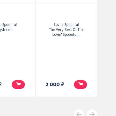
' Spoonful
Lovin' Spoonful
ydream
The Very Best Of The
Lovin' Spoonful...
₽
2 000 ₽