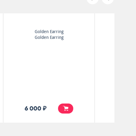
Styx
The Serpent Is Rising
10 000 ₽