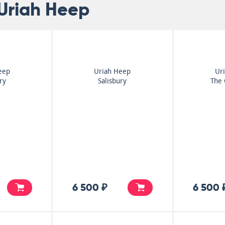
Uriah Heep
eep
Uriah Heep
Ur
ry
Salisbury
The 
6 500 ₽
6 500 