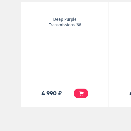
Budgie
Power Supply
4 990 ₽