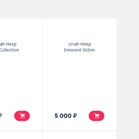
iah Heep
Uriah Heep
Collection
Innocent Victim
₽
5 000 ₽