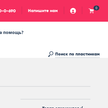
0
Напишите нам
90-0-690
а помощь?