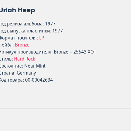
Uriah Heep
Год релиза альбома: 1977
Год выпуска пластинки: 1977
Формат носителя:
LP
Лейбл:
Bronze
Артикул производителя: Bronze – 25543 XOT
Стиль:
Hard Rock
Состояние: Near Mint
Страна: Germany
Код товара: 00-00042634