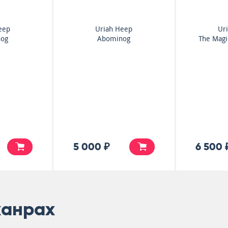
eep
Uriah Heep
Ur
nog
Abominog
The Magic
5 000 ₽
6 500 
жанрах