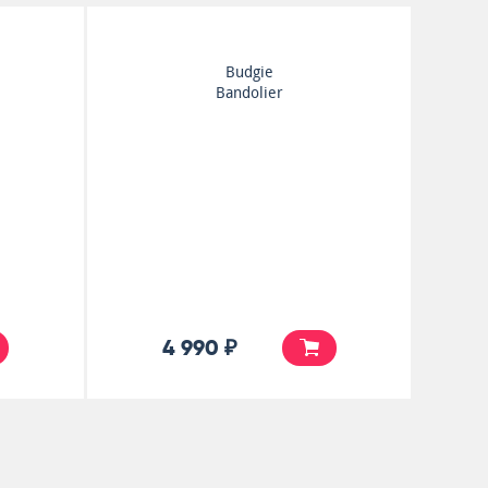
Budgie
In For The Kill!
4 990 ₽