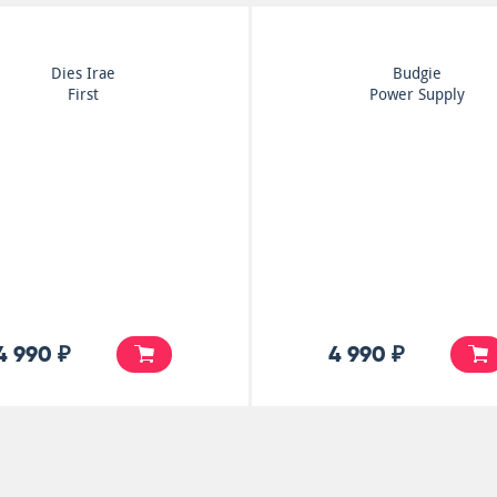
Budgie
Budgie
Bandolier
If I Were Brittania I'd
Waive The Rules
4 990 ₽
4 990 ₽