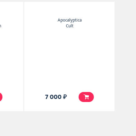
Apocalyptica
h
Cult
7 000 ₽