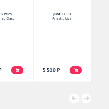
as Priest
Judas Priest
ined Class
Priest... Live!
₽
5 500 ₽