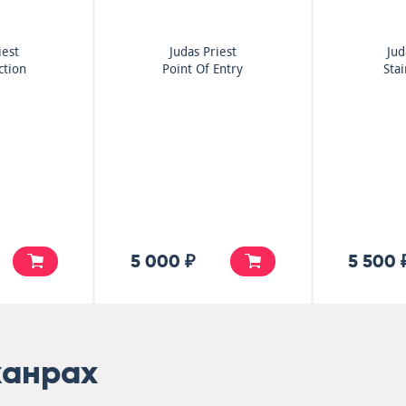
iest
Judas Priest
Jud
ction
Point Of Entry
Sta
5 000 ₽
5 500 
жанрах