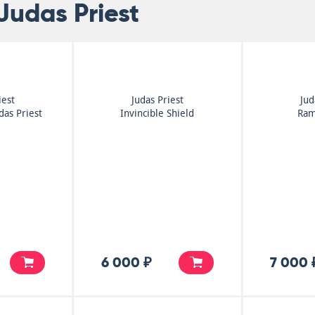
Judas Priest
iest
Judas Priest
Jud
das Priest
Invincible Shield
Ram
6 000 ₽
7 000 