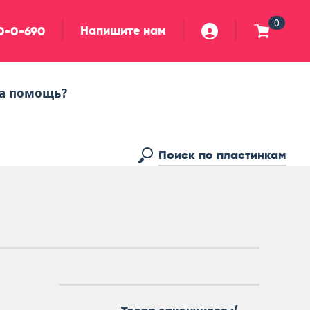
0
Напишите нам
90-0-690
а помощь?