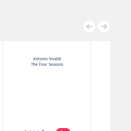
Золотая Классика
s
Лето