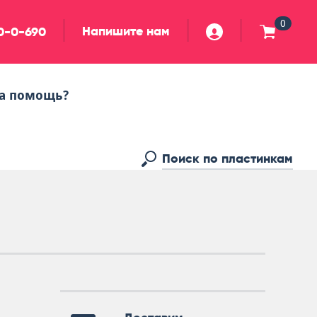
0
Напишите нам
90-0-690
а помощь?