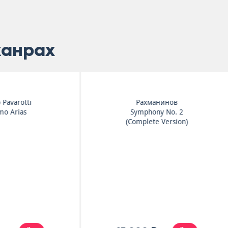
жанрах
Antonio Vivaldi
Игорь Стравинский
The Four Seasons
Le Sacre Du Printemp