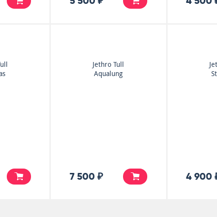
5 500 ₽
4 500 
ull
Jethro Tull
Je
as
Aqualung
S
7 500 ₽
4 900 