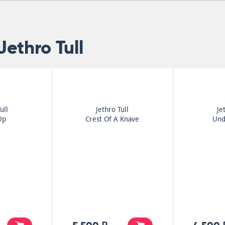
ethro Tull
ull
Jethro Tull
Je
Up
Crest Of A Knave
Und