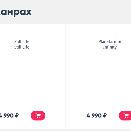
жанрах
Still Life
Planetarium
Still Life
Infinity
4 990 ₽
4 990 ₽