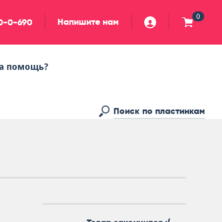
0
Напишите нам
90-0-690
а помощь?