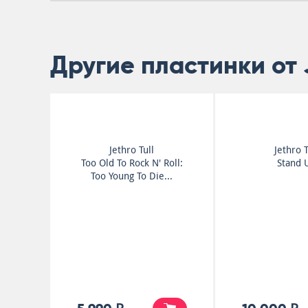
Другие пластинки от J
Jethro Tull
Jethro T
Too Old To Rock N' Roll:
Stand 
Too Young To Die...