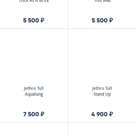
Thick As A Brick
This Was
5 500 ₽
5 500 ₽
Jethro Tull
Jethro Tull
Aqualung
Stand Up
7 500 ₽
4 900 ₽