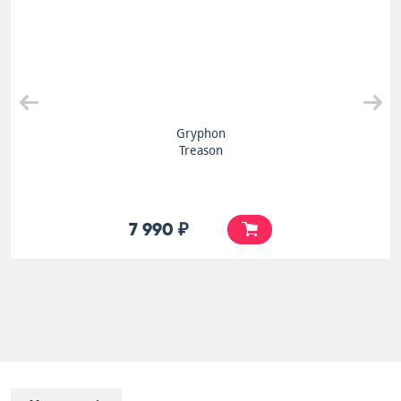
Gryphon
Treason
7 990 ₽