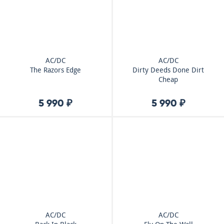
AC/DC
AC/DC
The Razors Edge
Dirty Deeds Done Dirt
Cheap
5 990 ₽
5 990 ₽
AC/DC
AC/DC