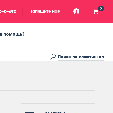
0
Напишите нам
90-0-690
а помощь?