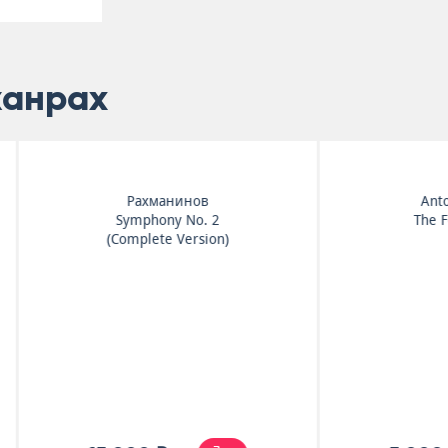
жанрах
Antonio Vivaldi
Игорь Стравинский
The Four Seasons
Le Sacre Du Printemp