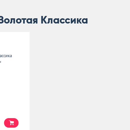
 Золотая Классика
ассика
ь