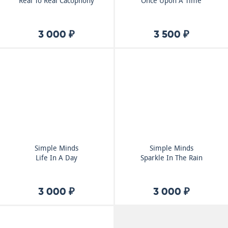
Real To Real Cacophony
Once Upon A Time
3 000 ₽
3 500 ₽
Simple Minds
Simple Minds
Life In A Day
Sparkle In The Rain
3 000 ₽
3 000 ₽