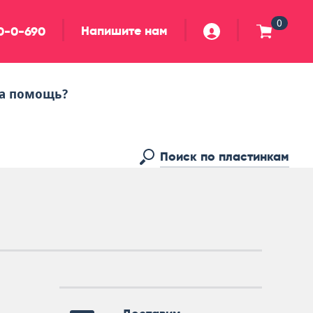
0
Напишите нам
90-0-690
а помощь?