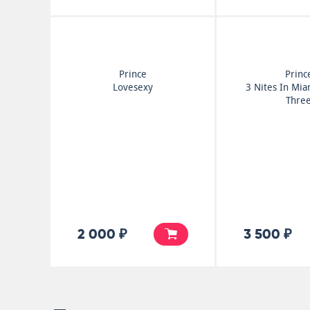
Prince
Princ
Lovesexy
3 Nites In Mia
Thre
2 000 ₽
3 500 ₽