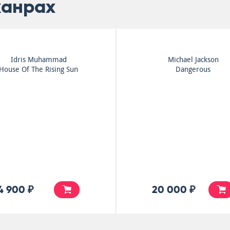
жанрах
Earth, Wind & Fire
Curtis Mayfield
Dance Trax
Curtis Mayfield Live
4 900 ₽
5 500 ₽