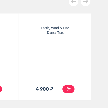
Stevie Wonder
Down To Earth
6 500 ₽