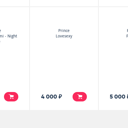
e
Prince
mi - Night
Lovesexy
e
4 000 ₽
5 000 