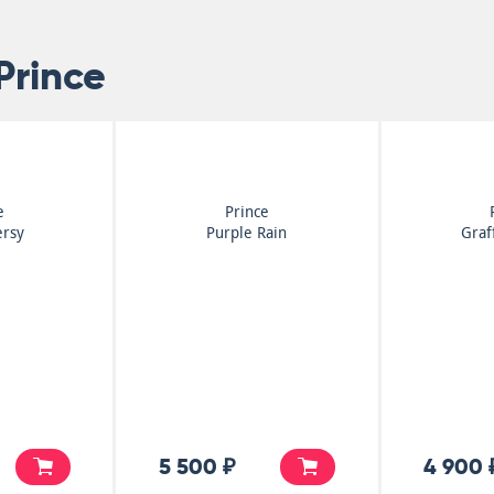
Prince
e
Prince
ersy
Purple Rain
Graf
5 500 ₽
4 900 