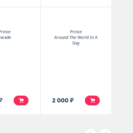
Prince
Prince
Parade
Around The World In A
Day
₽
2 000 ₽