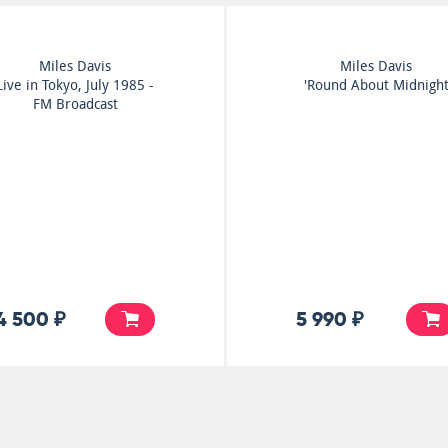
Miles Davis
Miles Davis
Live in Tokyo, July 1985 -
'Round About Midnigh
FM Broadcast
4 500 ₽
5 990 ₽