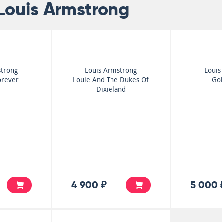
Louis Armstrong
strong
Louis Armstrong
Louis
orever
Louie And The Dukes Of
Gol
Dixieland
4 900 ₽
5 000 