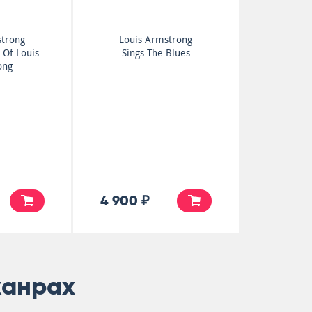
strong
Louis Armstrong
 Of Louis
Sings The Blues
ong
4 900 ₽
жанрах