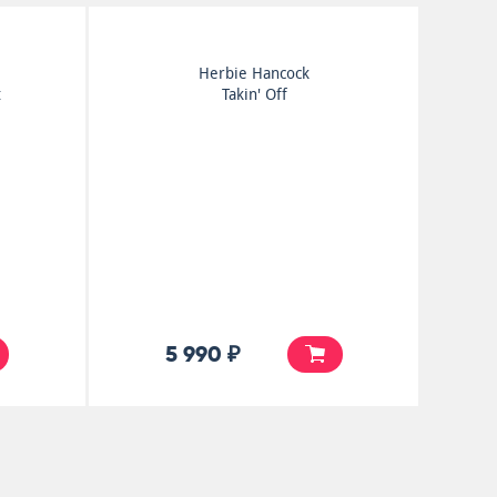
Herbie Hancock
t
Takin' Off
5 990 ₽