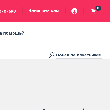
0
Напишите нам
90-0-690
а помощь?