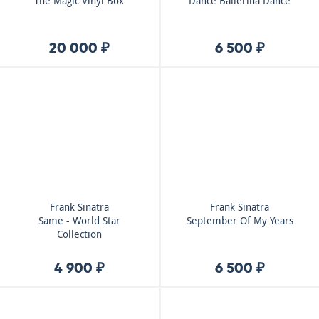
The Magic Vinyl Box
Dance Ballerina Dance
20 000 ₽
6 500 ₽
Frank Sinatra
Frank Sinatra
Same - World Star
September Of My Years
Collection
4 900 ₽
6 500 ₽