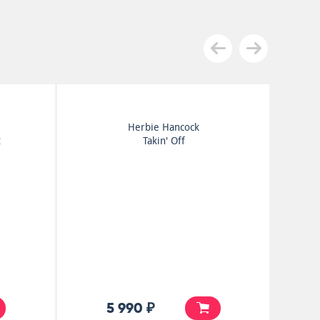
Herbie Hancock
t
Takin' Off
5 990 ₽