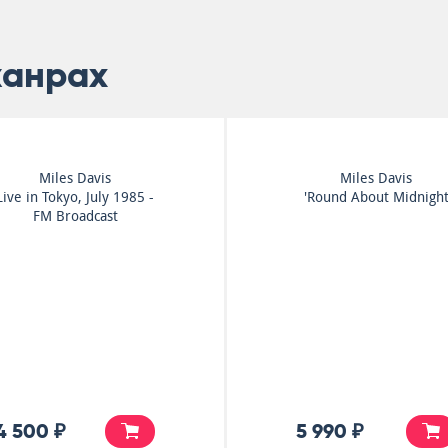
жанрах
Miles Davis
Miles Davis
Live in Tokyo, July 1985 -
'Round About Midnigh
FM Broadcast
4 500 ₽
5 990 ₽