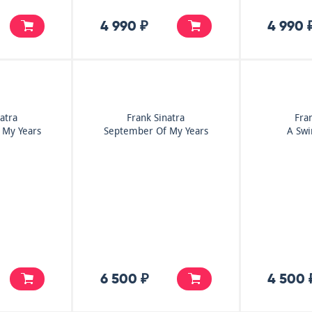
4 990 ₽
4 990 
atra
Frank Sinatra
Fra
 My Years
September Of My Years
A Swi
6 500 ₽
4 500 