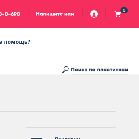
0
Напишите нам
90-0-690
а помощь?