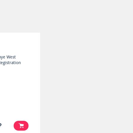
nye West
Registration
₽