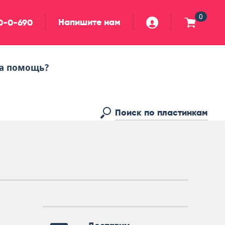
0
Напишите нам
90-0-690
а помощь?