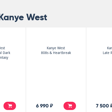
 Kanye West
est
Kanye West
Ka
ul Dark
808s & Heartbreak
Late 
antasy
6 990 ₽
7 500 