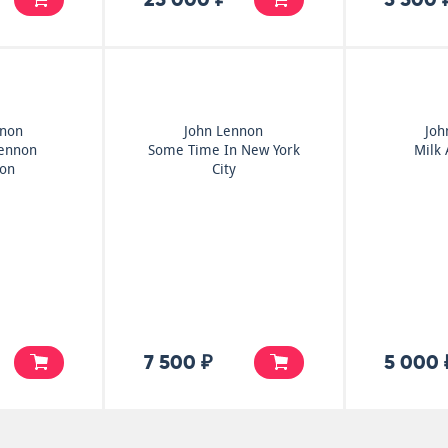
nnon
John Lennon
Joh
Lennon
Some Time In New York
Milk
ion
City
7 500 ₽
5 000 