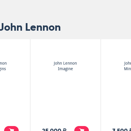
 John Lennon
nnon
John Lennon
Joh
gins
Imagine
Mi
25 000 ₽
3 500 