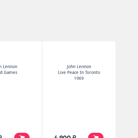
n Lennon
John Lennon
nd Games
Live Peace In Toronto
1969
₽
4 900 ₽