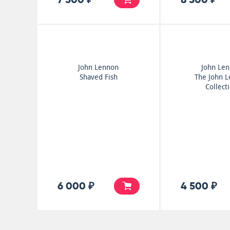
John Lennon
John Le
Shaved Fish
The John 
Collect
6 000 ₽
4 500 ₽