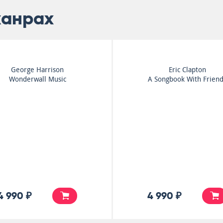
жанрах
Manfred Mann
Smokie
Watch
The Other Side Of The
Road
5 900 ₽
7 000 ₽