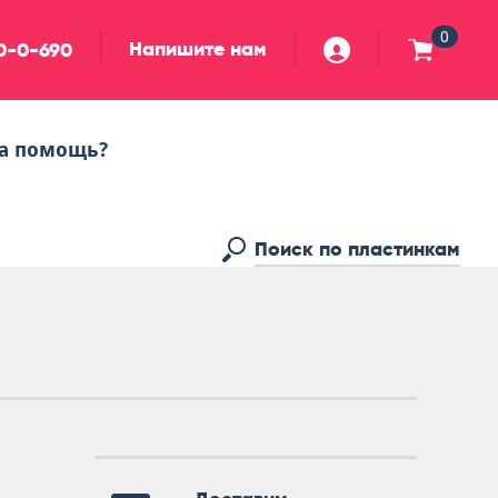
0
Напишите нам
90-0-690
а помощь?