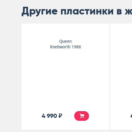
Другие пластинки в 
Eric Clapton
A Songbook With Friends
4 990 ₽