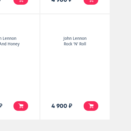
n Lennon
John Lennon
 And Honey
Rock 'N' Roll
₽
4 900 ₽