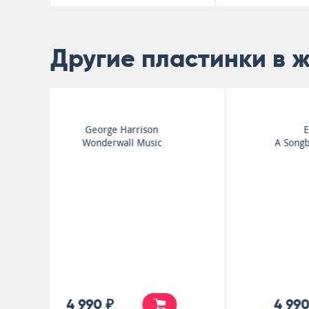
Другие пластинки в 
Eric Clapton
A Songbook With Friends
4 990 ₽