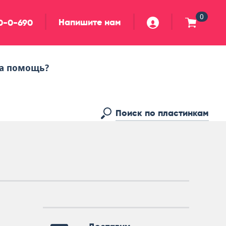
0
Напишите нам
90-0-690
а помощь?