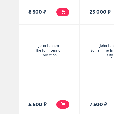
8 500 ₽
25 000 ₽
John Lennon
John Le
The John Lennon
Some Time In
Collection
City
4 500 ₽
7 500 ₽