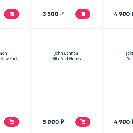
3 500 ₽
4 900 
nnon
John Lennon
Joh
 New York
Milk And Honey
Roc
5 000 ₽
4 900 