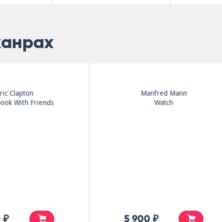
жанрах
Manfred Mann
Smokie
Watch
The Other Side Of The
Road
5 900 ₽
7 000 ₽