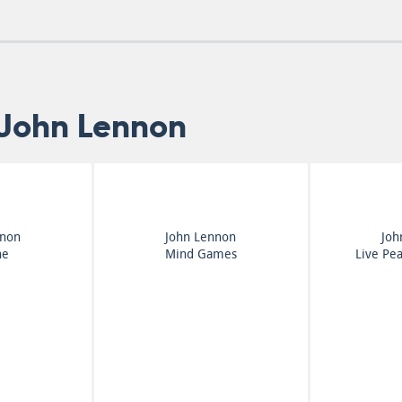
 John Lennon
nnon
John Lennon
Joh
ne
Mind Games
Live Pea