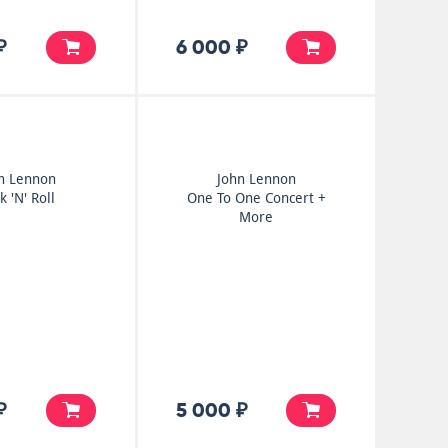
₽
6 000 ₽
n Lennon
John Lennon
k 'N' Roll
One To One Concert +
More
₽
5 000 ₽