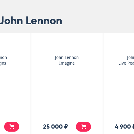
 John Lennon
nnon
John Lennon
Joh
gins
Imagine
Live Pea
25 000 ₽
4 900 