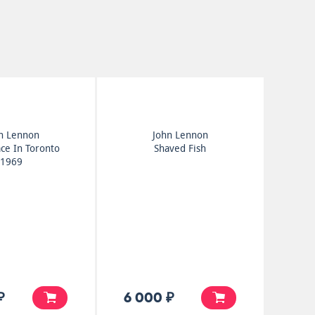
n Lennon
John Lennon
ce In Toronto
Shaved Fish
1969
₽
6 000 ₽