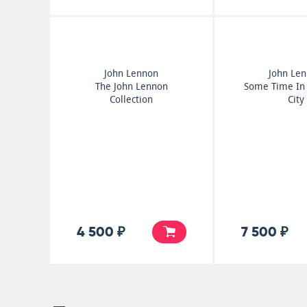
John Lennon
John Le
The John Lennon
Some Time In
Collection
City
4 500 ₽
7 500 ₽