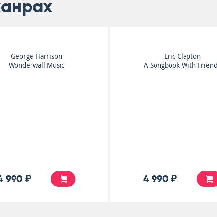
жанрах
George Harrison
Eric Clapton
Wonderwall Music
A Songbook With Frien
4 990 ₽
4 990 ₽