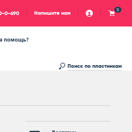
0
Напишите нам
90-0-690
а помощь?