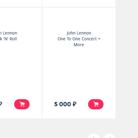
n Lennon
John Lennon
k 'N' Roll
One To One Concert +
More
₽
5 000 ₽