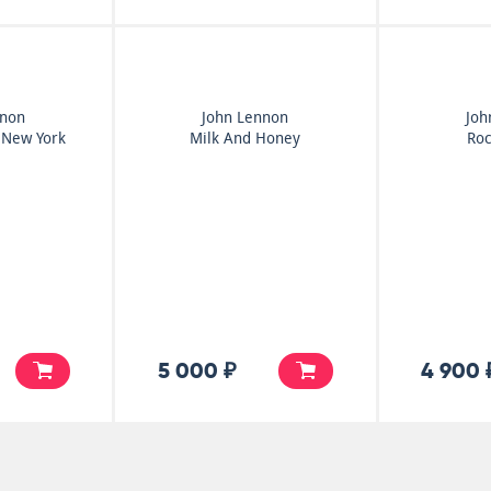
nnon
John Lennon
Joh
 New York
Milk And Honey
Roc
5 000 ₽
4 900 