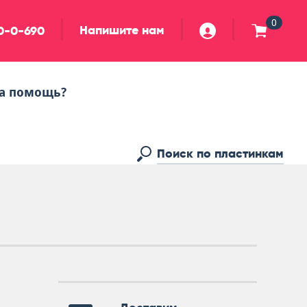
0
Напишите нам
90-0-690
а помощь?