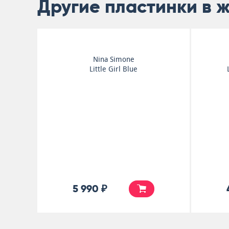
Другие пластинки в 
Miles Davis
'Round About Midnight
5 990 ₽