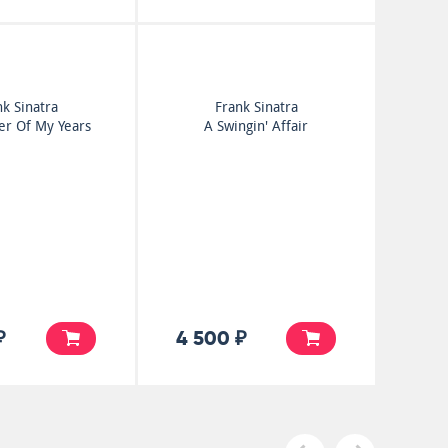
nk Sinatra
Frank Sinatra
r Of My Years
A Swingin' Affair
₽
4 500 ₽