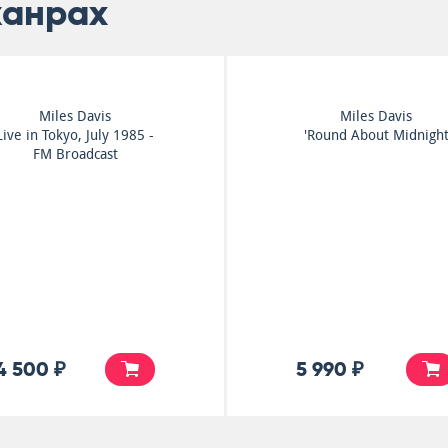
жанрах
Herbie Hancock
Johnny Griffin Sextet
Takin' Off
Johnny Griffin Sextet
5 990 ₽
5 990 ₽