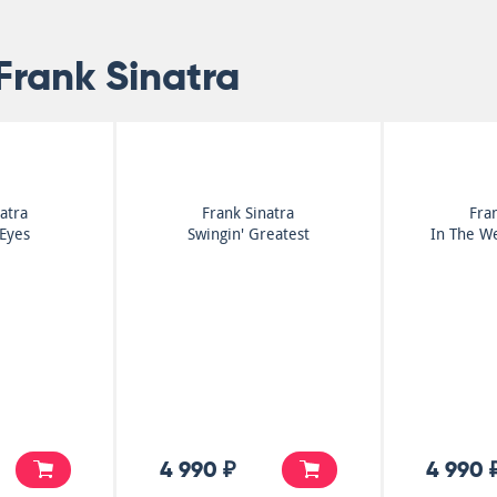
Frank Sinatra
atra
Frank Sinatra
Fra
 Eyes
Swingin' Greatest
In The W
4 990 ₽
4 990 