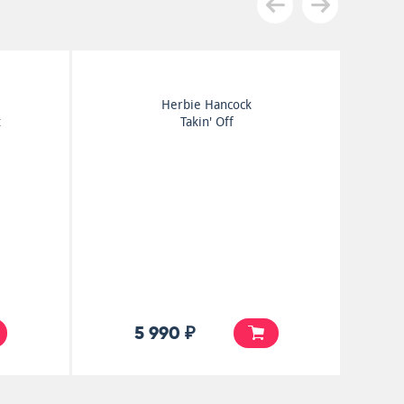
Thelonious Monk
Thelonious Monk Trio
5 990 ₽