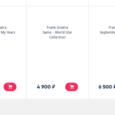
atra
Frank Sinatra
Fra
 My Years
Same - World Star
Septembe
Collection
4 900 ₽
6 500 