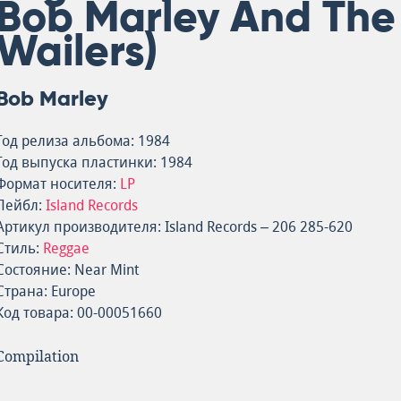
Bob Marley And The
Wailers)
Bob Marley
Год релиза альбома: 1984
Год выпуска пластинки: 1984
Формат носителя:
LP
Лейбл:
Island Records
Артикул производителя: Island Records – 206 285-620
Стиль:
Reggae
Состояние: Near Mint
Страна: Europe
Код товара: 00-00051660
Compilation