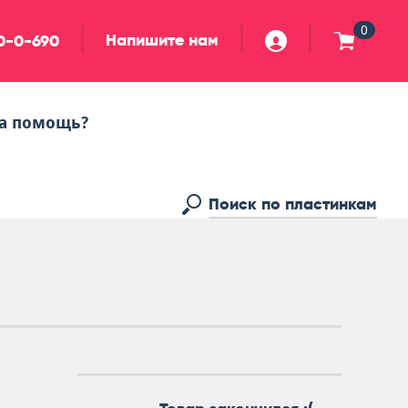
0
Напишите нам
90-0-690
а помощь?