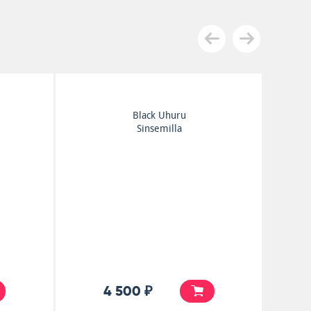
Arrow
Soca Dance Party
4 000 ₽