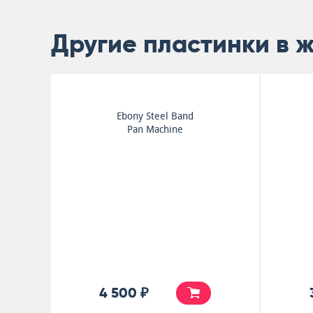
Другие пластинки в 
G.T. Moore And The
Reggae Guitars
Reggae Blue
4 000 ₽