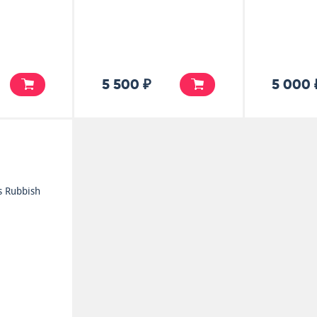
5 500 ₽
5 000 
s Rubbish