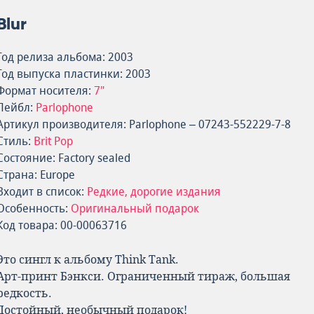
Blur
Год релиза альбома: 2003
Год выпуска пластинки: 2003
Формат носителя:
7"
Лейбл:
Parlophone
Артикул производителя: Parlophone – 07243-552229-7-8
Стиль:
Brit Pop
Состояние: Factory sealed
Страна: Europe
Входит в список:
Редкие, дорогие издания
Особенность:
Оригинальный подарок
Код товара: 00-00063716
Это сингл к альбому Think Tank.
Арт-принт Бэнкси. Ограниченный тираж, большая
редкость.
Достойный, необычный подарок!