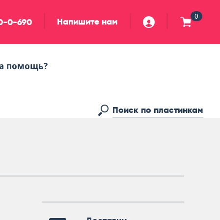
0
Напишите нам
90-0-690
а помощь?