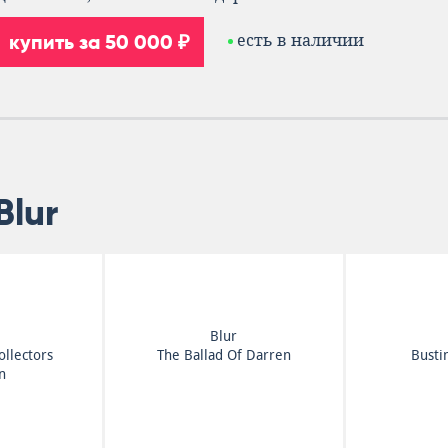
купить за 50 000 ₽
есть в наличии
Blur
Blur
ollectors
The Ballad Of Darren
Busti
n