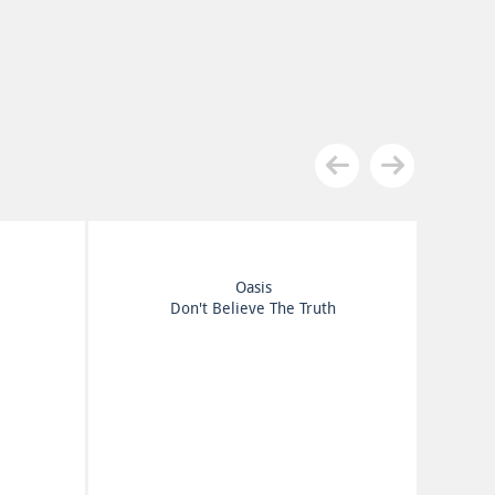
Liam Gallagher
m
C’mon You Know