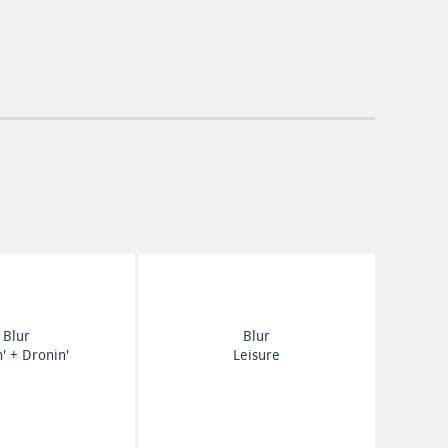
Blur
Blur
n' + Dronin'
Leisure