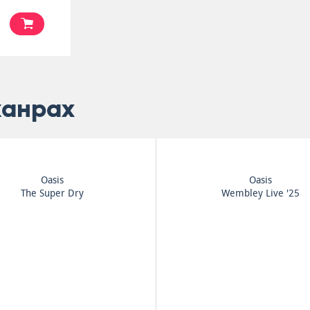
жанрах
Oasis
Oasis
Don't Believe The Truth
Complete Studio Albu
Collection