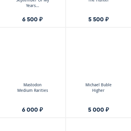
September Of My
The Hunter
Years...
6 500 ₽
5 500 ₽
Mastodon
Michael Buble
Medium Rarities
Higher
6 000 ₽
5 000 ₽