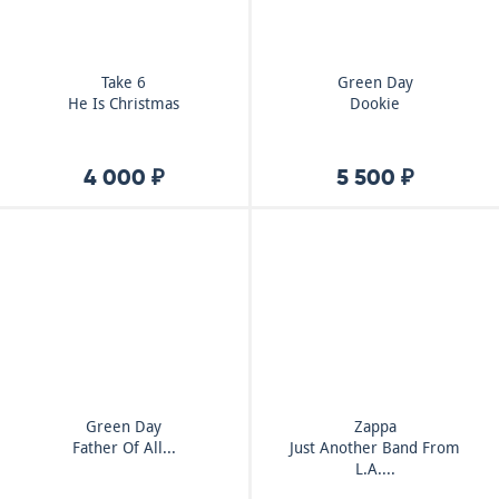
Take 6
Green Day
He Is Christmas
Dookie
4 000 ₽
5 500 ₽
Green Day
Zappa
Father Of All...
Just Another Band From
L.A....