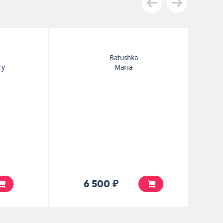
Batushka
Czernaya Liturgiya
6 500 ₽