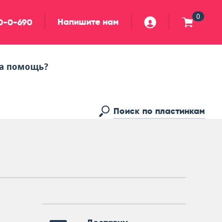
0
Напишите нам
90-0-690
а помощь?