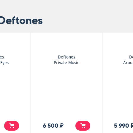
Deftones
es
Deftones
D
Eyes
Private Music
Arou
6 500 ₽
5 990 