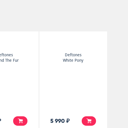
eftones
Deftones
nd The Fur
White Pony
₽
5 990 ₽