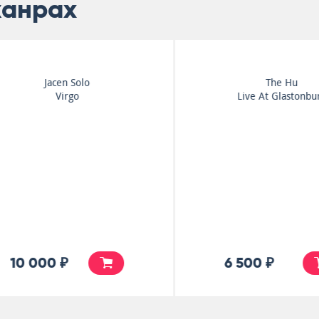
жанрах
The Hu
Batushka
Live At Glastonbury
Maria
6 500 ₽
6 500 ₽