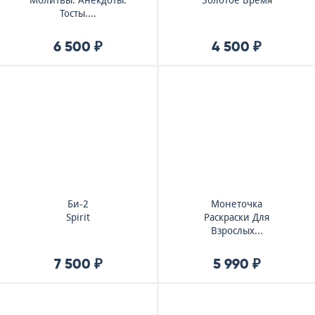
Молитвы. Анекдоты.
Золотое Время
Тосты....
6 500 ₽
4 500 ₽
Би-2
Монеточка
Spirit
Раскраски Для
Взрослых...
7 500 ₽
5 990 ₽