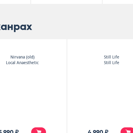
жанрах
Nirvana (old)
Still Life
Local Anaesthetic
Still Life
5 990 ₽
4 990 ₽