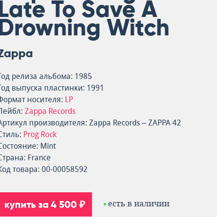
Late To Save A
Drowning Witch
Zappa
Год релиза альбома: 1985
Год выпуска пластинки: 1991
Формат носителя:
LP
Лейбл:
Zappa Records
Артикул производителя: Zappa Records – ZAPPA 42
Стиль:
Prog Rock
Состояние: Mint
Страна: France
Код товара: 00-00058592
купить за 4 500 ₽
есть в наличии