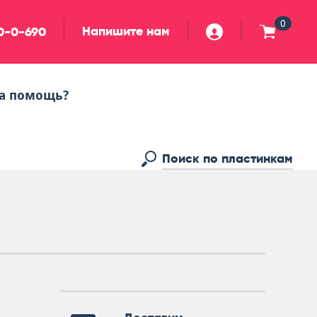
0
Напишите нам
90-0-690
а помощь?