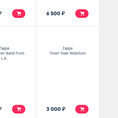
₽
6 500 ₽
Zappa
Zappa
ther Band From
Tinsel Town Rebellion
L.A.
₽
3 000 ₽