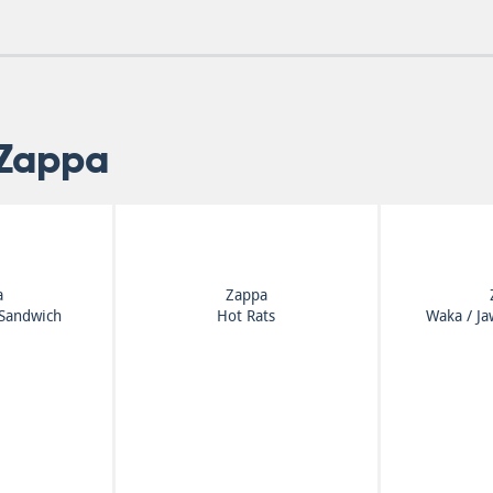
 Zappa
a
Zappa
Sandwich
Hot Rats
Waka / Ja