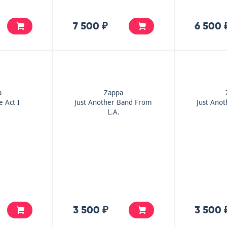
7 500 ₽
6 500 
a
Zappa
e Act I
Just Another Band From
Just Ano
L.A.
3 500 ₽
3 500 