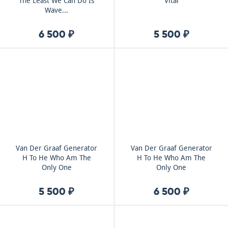
The Least We Can Do Is
Vital
Wave...
6 500 ₽
5 500 ₽
Van Der Graaf Generator
Van Der Graaf Generator
H To He Who Am The
H To He Who Am The
Only One
Only One
5 500 ₽
6 500 ₽