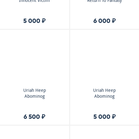
Innocent Victim
Return To Fantasy
5 000 ₽
6 000 ₽
Uriah Heep
Uriah Heep
Abominog
Abominog
6 500 ₽
5 000 ₽