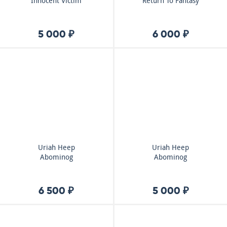
Innocent Victim
Return To Fantasy
5 000 ₽
6 000 ₽
Uriah Heep
Uriah Heep
Abominog
Abominog
6 500 ₽
5 000 ₽