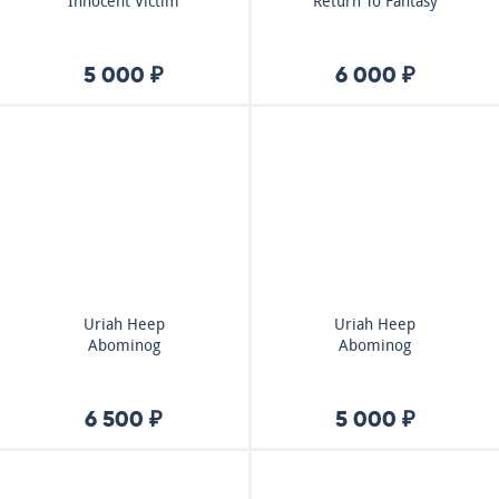
Innocent Victim
Return To Fantasy
5 000 ₽
6 000 ₽
Uriah Heep
Uriah Heep
Abominog
Abominog
6 500 ₽
5 000 ₽