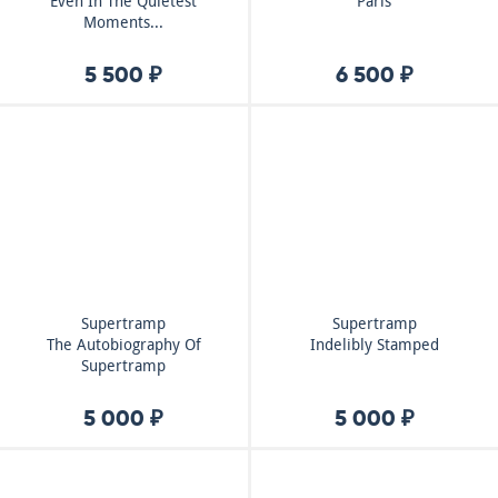
Even In The Quietest
Paris
Moments...
5 500 ₽
6 500 ₽
Supertramp
Supertramp
The Autobiography Of
Indelibly Stamped
Supertramp
5 000 ₽
5 000 ₽