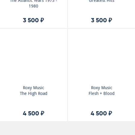
The Atlantic Years 1973 -
Greatest Hits
1980
3 500 ₽
3 500 ₽
Roxy Music
Roxy Music
The High Road
Flesh + Blood
4 500 ₽
4 500 ₽