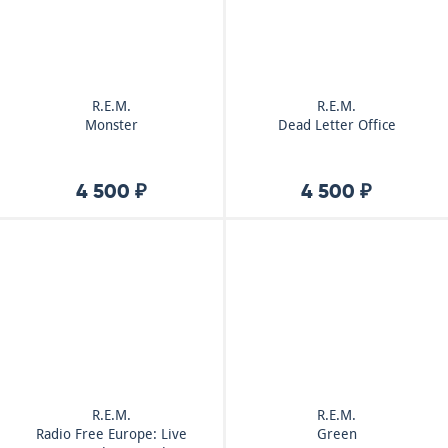
R.E.M.
R.E.M.
Monster
Dead Letter Office
4 500 ₽
4 500 ₽
R.E.M.
R.E.M.
Radio Free Europe: Live
Green