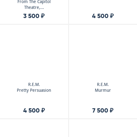
From The Capitol
Theatre,...
3 500 ₽
4 500 ₽
R.E.M.
R.E.M.
Pretty Persuasion
Murmur
4 500 ₽
7 500 ₽