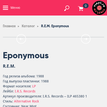
0
Меню
Главная
Каталог
R.E.M. Eponymous
Eponymous
R.E.M.
Год релиза альбома: 1988
Год выпуска пластинки: 1988
Формат носителя:
LP
Лейбл:
I.R.S. Records
Артикул производителя: I.R.S. Records – ILP 465380 1
Стиль:
Alternative Rock
Состояние: Near Mint