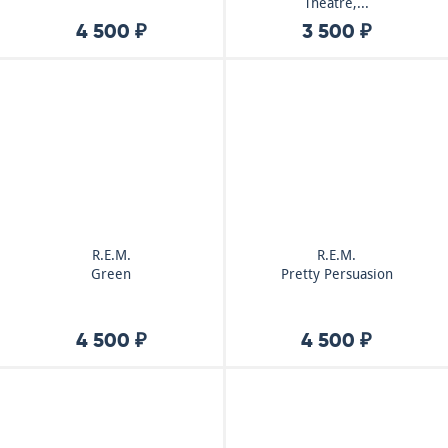
Theatre,...
4 500 ₽
3 500 ₽
R.E.M.
R.E.M.
Green
Pretty Persuasion
4 500 ₽
4 500 ₽