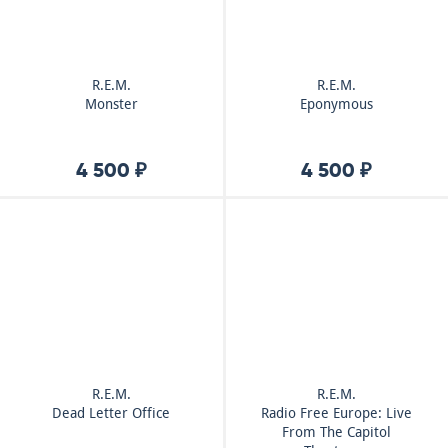
R.E.M.
R.E.M.
Monster
Eponymous
4 500 ₽
4 500 ₽
R.E.M.
R.E.M.
Dead Letter Office
Radio Free Europe: Live
From The Capitol