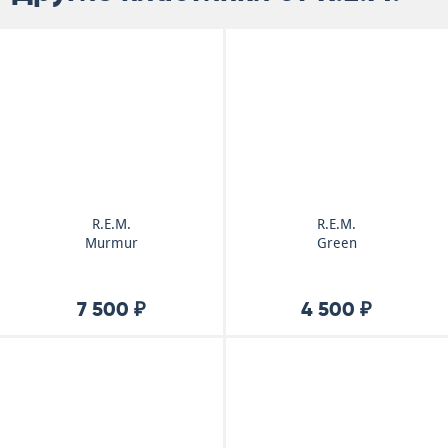
R.E.M.
R.E.M.
Murmur
Green
7 500 ₽
4 500 ₽