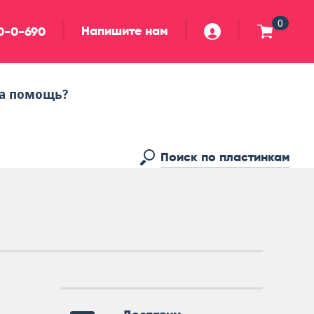
0
Напишите нам
90-0-690
а помощь?