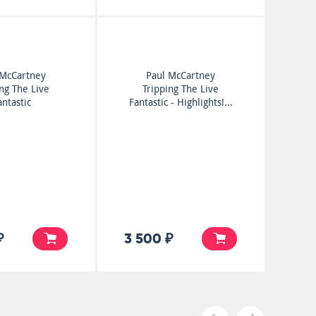
 McCartney
Paul McCartney
ing The Live
Tripping The Live
antastic
Fantastic - Highlights!...
₽
3 500 ₽