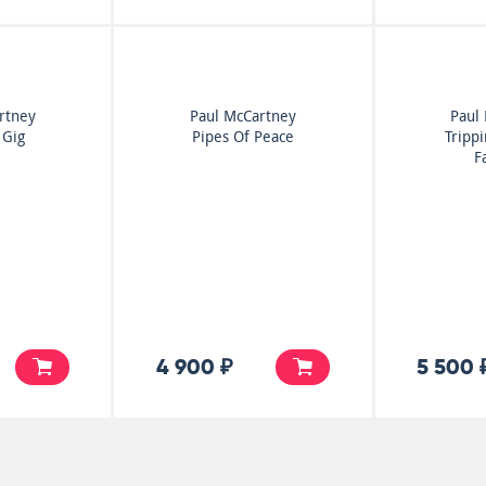
rtney
Paul McCartney
Paul
Gig
Pipes Of Peace
Tripp
F
4 900 ₽
5 500 