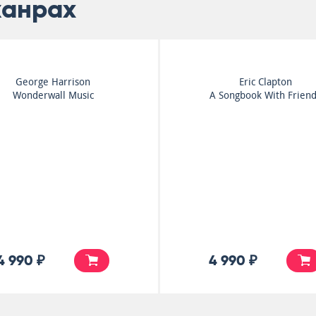
жанрах
Manfred Mann
Smokie
Watch
The Other Side Of The
Road
5 900 ₽
7 000 ₽