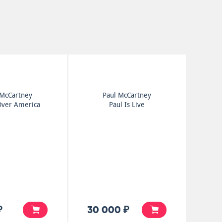
 McCartney
Paul McCartney
Over America
Paul Is Live
₽
30 000 ₽