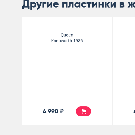
Другие пластинки в 
Eric Clapton
A Songbook With Friends
4 990 ₽