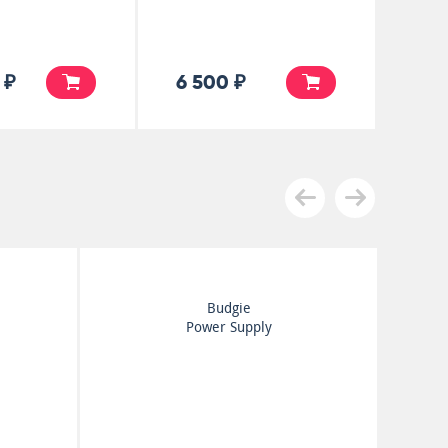
 ₽
6 500 ₽
Budgie
If I Were Brittania I'd
Waive The Rules