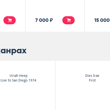
7 000 ₽
15 000
жанрах
Budgie
Budgie
Power Supply
Bandolier