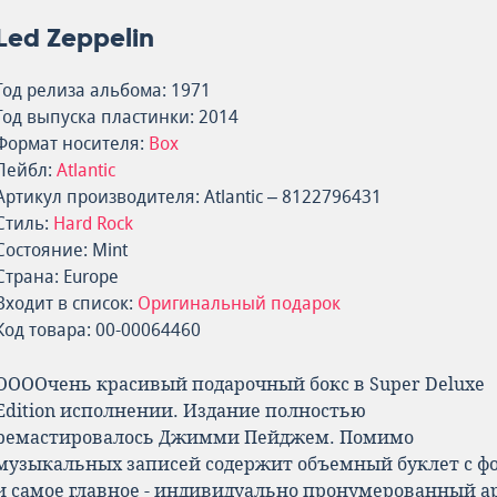
Led Zeppelin
Год релиза альбома: 1971
Год выпуска пластинки: 2014
Формат носителя:
Box
Лейбл:
Atlantic
Артикул производителя: Atlantic – 8122796431
Стиль:
Hard Rock
Состояние: Mint
Страна: Europe
Входит в список:
Оригинальный подарок
Код товара: 00-00064460
ООООчень красивый подарочный бокс в Super Deluxe
Edition исполнении. Издание полностью
ремастировалось Джимми Пейджем. Помимо
музыкальных записей содержит объемный буклет с ф
и самое главное - индивидуально пронумерованный ар