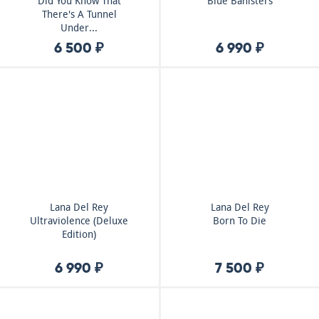
Did You Know That
Blue Banisters
There's A Tunnel
Under...
6 500 ₽
6 990 ₽
Lana Del Rey
Lana Del Rey
Ultraviolence (Deluxe
Born To Die
Edition)
6 990 ₽
7 500 ₽