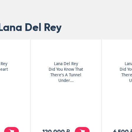
Lana Del Rey
 Rey
Lana Del Rey
Lan
Heart
Did You Know That
Did Yo
There's A Tunnel
There
Under...
U
120 000 ₽
6 500 