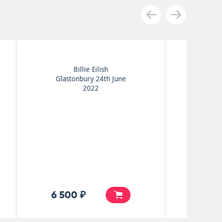
Billie Eilish
Where Do We Go?
6 500 ₽