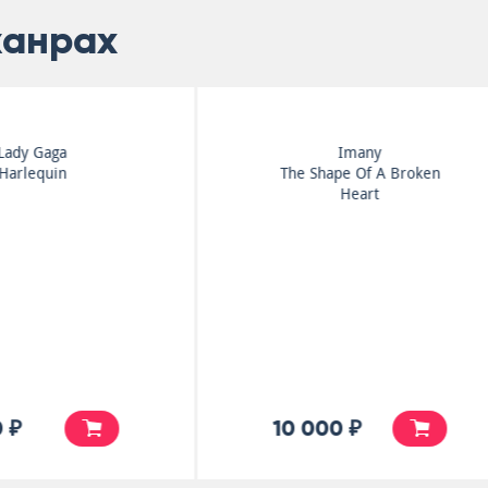
жанрах
Imany
Billie Eilish
The Shape Of A Broken
Glastonbury 24th June
Heart
2022
10 000 ₽
6 500 ₽