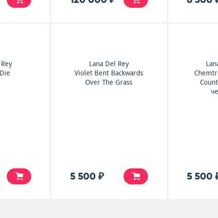
 Rey
Lana Del Rey
Lan
 Die
Violet Bent Backwards
Chemtra
Over The Grass
Count
че
5 500 ₽
5 500 