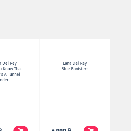
a Del Rey
Lana Del Rey
u Know That
Blue Banisters
's A Tunnel
nder...
₽
6 990 ₽