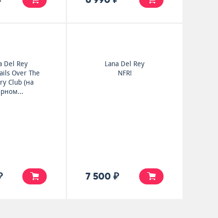
a Del Rey
Lana Del Rey
ils Over The
NFR!
ry Club (на
рном...
₽
7 500 ₽