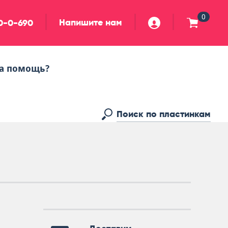
0
Напишите нам
90-0-690
а помощь?