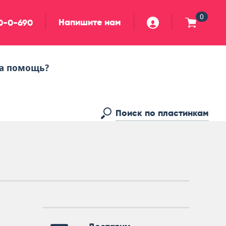
0
Напишите нам
90-0-690
а помощь?