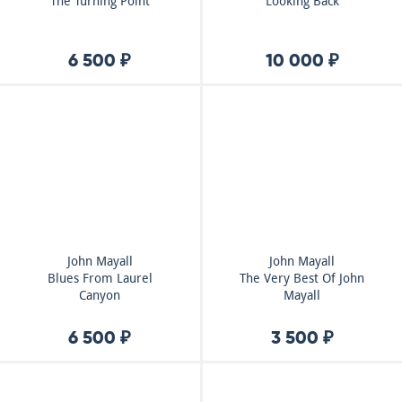
The Turning Point
Looking Back
6 500 ₽
10 000 ₽
John Mayall
John Mayall
Blues From Laurel
The Very Best Of John
Canyon
Mayall
6 500 ₽
3 500 ₽