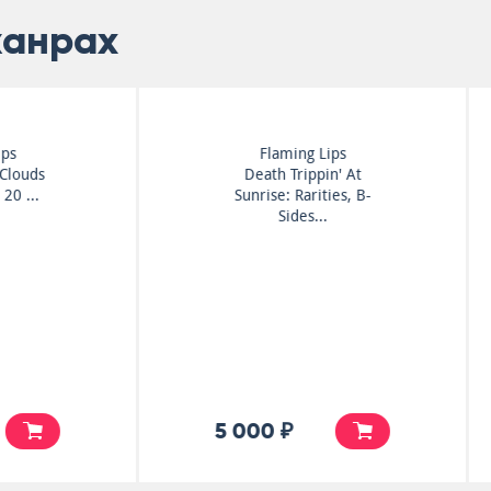
жанрах
Flaming Lips
Hawkwind
Death Trippin' At
Roadhawks
Sunrise: Rarities, B-
Sides...
5 000 ₽
3 500 ₽