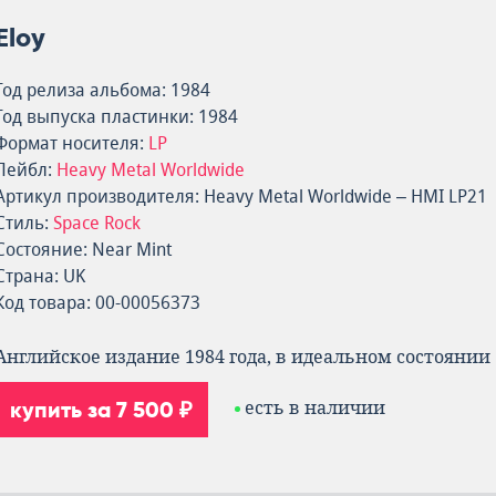
Eloy
Год релиза альбома: 1984
Год выпуска пластинки: 1984
Формат носителя:
LP
Лейбл:
Heavy Metal Worldwide
Артикул производителя: Heavy Metal Worldwide – HMI LP21
Стиль:
Space Rock
Состояние: Near Mint
Страна: UK
Код товара: 00-00056373
Английское издание 1984 года, в идеальном состоянии
купить за 7 500 ₽
есть в наличии