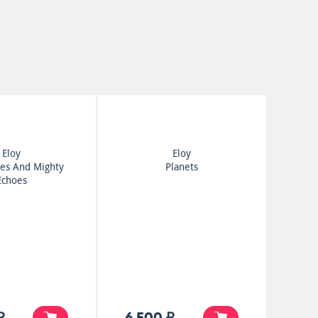
Eloy
Eloy
ries And Mighty
Planets
Echoes
₽
6 500 ₽