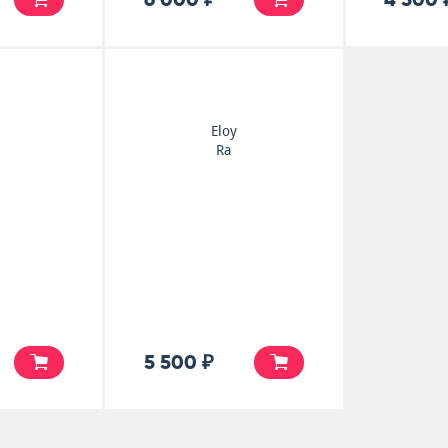
Eloy
Ra
5 500 ₽