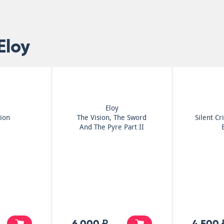
Eloy
Eloy
tion
The Vision, The Sword
Silent C
And The Pyre Part II
6 000 ₽
4 500 