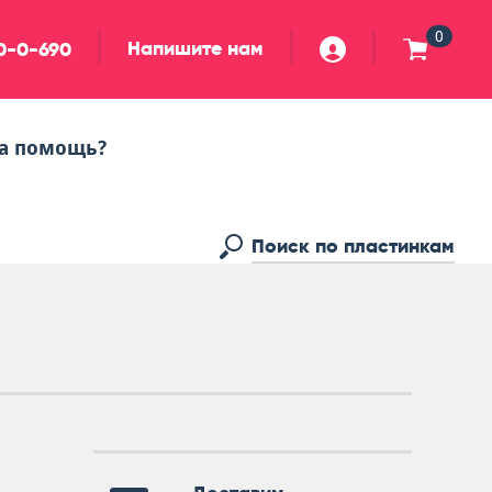
0
Напишите нам
90-0-690
а помощь?