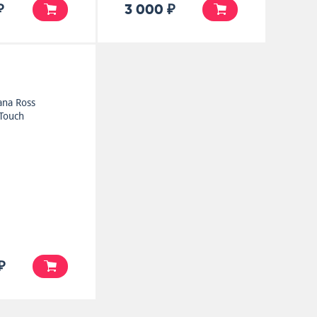
₽
3 000 ₽
ana Ross
Touch
₽