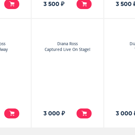
3 500 ₽
3 500 
oss
Diana Ross
Di
dway
Captured Live On Stage!
3 000 ₽
3 000 