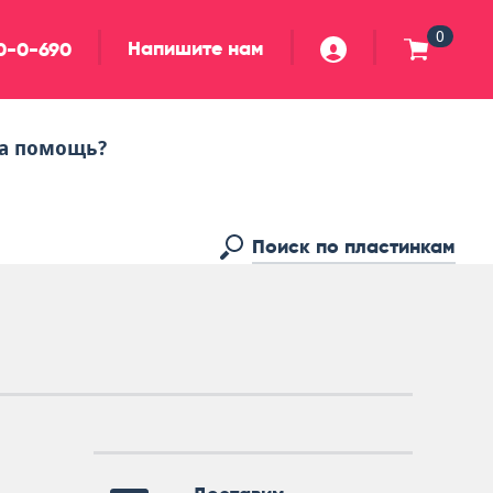
0
Напишите нам
90-0-690
а помощь?