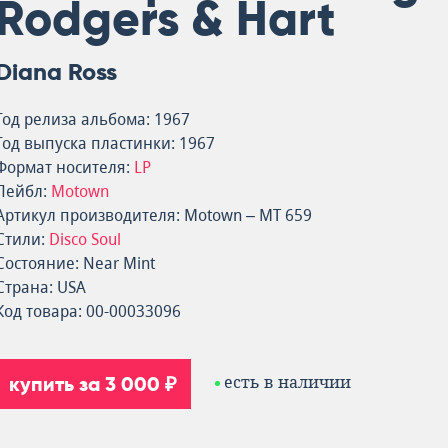
Rodgers & Hart
Diana Ross
Год релиза альбома: 1967
Год выпуска пластинки: 1967
Формат носителя:
LP
Лейбл:
Motown
Артикул производителя: Motown – MT 659
Стили:
Disco
Soul
Состояние: Near Mint
Страна: USA
Код товара: 00-00033096
купить за 3 000 ₽
есть в наличии