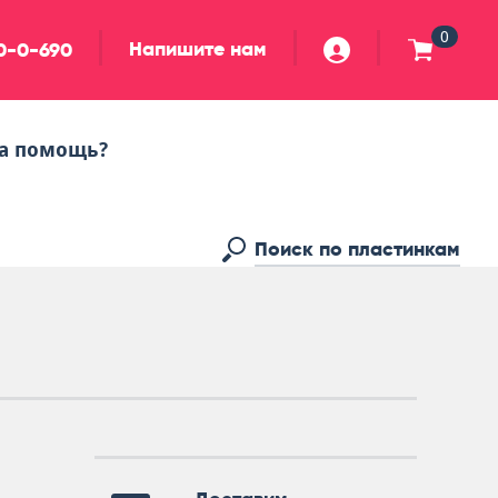
0
Напишите нам
90-0-690
а помощь?