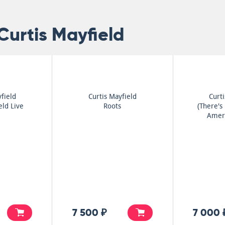
urtis Mayfield
field
Curtis Mayfield
Curt
eld Live
Roots
(There's
Ameri
7 500 ₽
7 000 