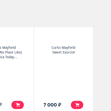
is Mayfield
Curtis Mayfield
 No Place Like)
Sweet Exorcist
ca Today...
₽
7 000 ₽