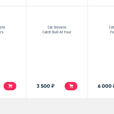
vens
Cat Stevens
Cat
rs
Catch Bull At Four
Fo
3 500 ₽
6 000 