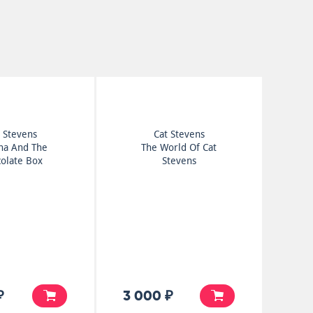
 Stevens
Cat Stevens
ha And The
The World Of Cat
olate Box
Stevens
₽
3 000 ₽