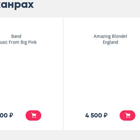
жанрах
Steeleye Span
Bob Dylan
Ten Man Mop Or Mr.
Self Portrait
Reservoir Butler Rides...
5 500 ₽
6 500 ₽