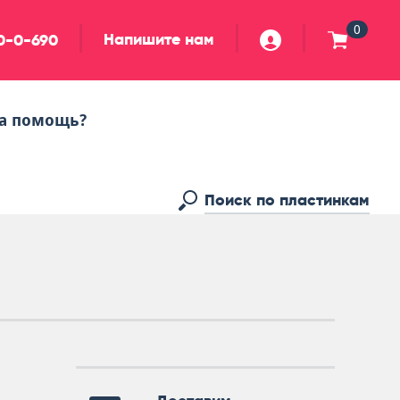
0
Напишите нам
90-0-690
а помощь?