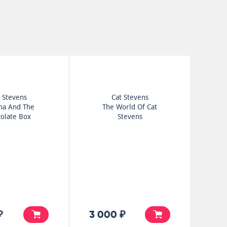
 Stevens
Cat Stevens
ha And The
The World Of Cat
olate Box
Stevens
₽
3 000 ₽