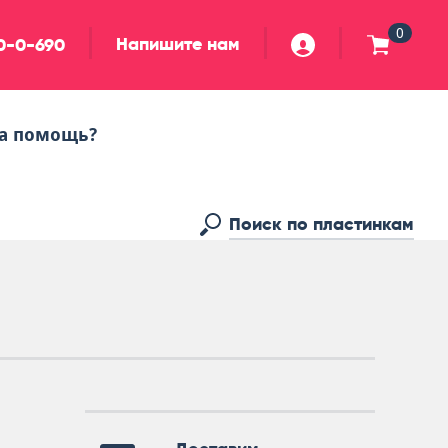
0
Напишите нам
90-0-690
а помощь?