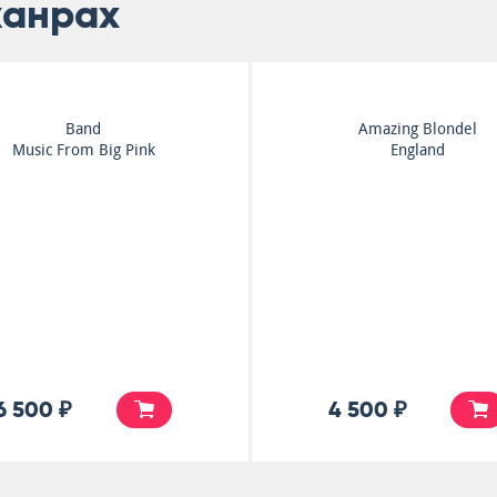
жанрах
Steeleye Span
Bob Dylan
Ten Man Mop Or Mr.
Self Portrait
Reservoir Butler Rides...
5 500 ₽
6 500 ₽