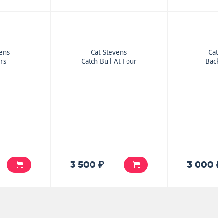
vens
Cat Stevens
Cat
rs
Catch Bull At Four
Bac
3 500 ₽
3 000 