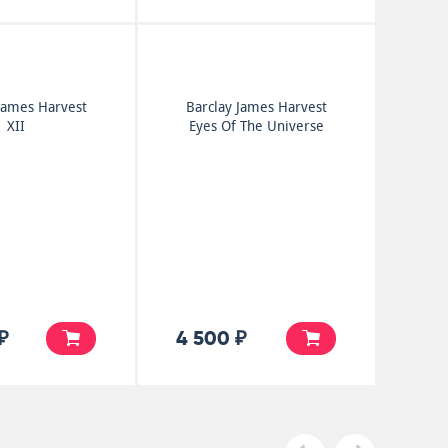
James Harvest
Barclay James Harvest
XII
Eyes Of The Universe
₽
4 500 ₽