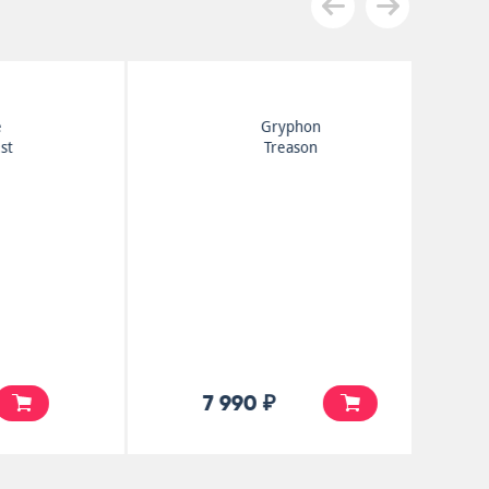
Gryphon
Treason
7 990 ₽