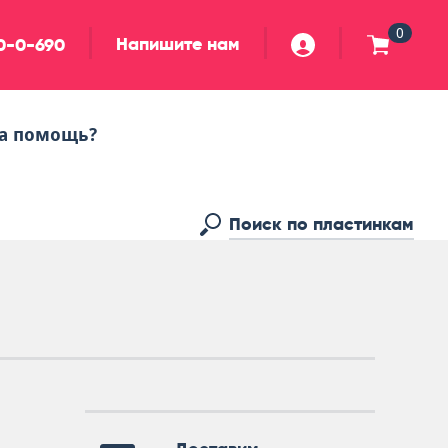
0
Напишите нам
90-0-690
а помощь?