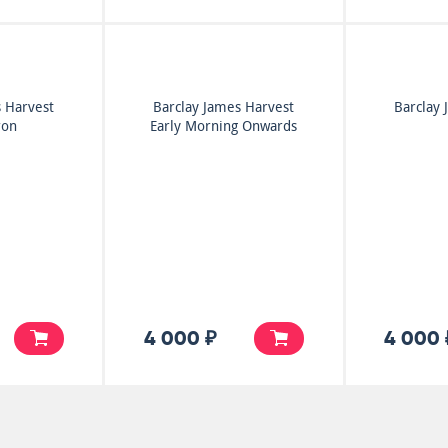
s Harvest
Barclay James Harvest
Barclay 
ron
Early Morning Onwards
4 000 ₽
4 000 