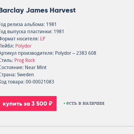
Barclay James Harvest
Год релиза альбома: 1981
Год выпуска пластинки: 1981
Формат носителя:
LP
Лейбл:
Polydor
Артикул производителя: Polydor – 2383 608
Стиль:
Prog Rock
Состояние: Near Mint
Страна: Sweden
Код товара: 00-00021083
купить за 3 500 ₽
есть в наличии