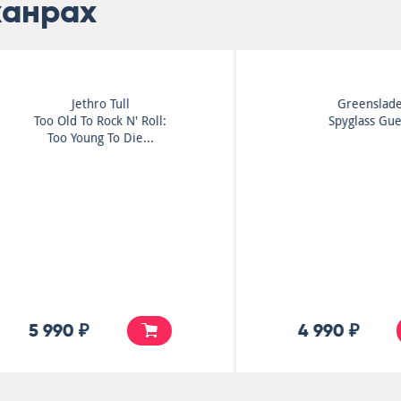
жанрах
Jethro Tull
Greenslade
Too Old To Rock N' Roll:
Spyglass Guest
Too Young To Die...
5 990 ₽
4 990 ₽