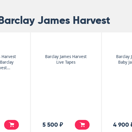
Barclay James Harvest
s Harvest
Barclay James Harvest
Barclay 
 Barclay
Live Tapes
Baby J
est...
5 500 ₽
4 900 