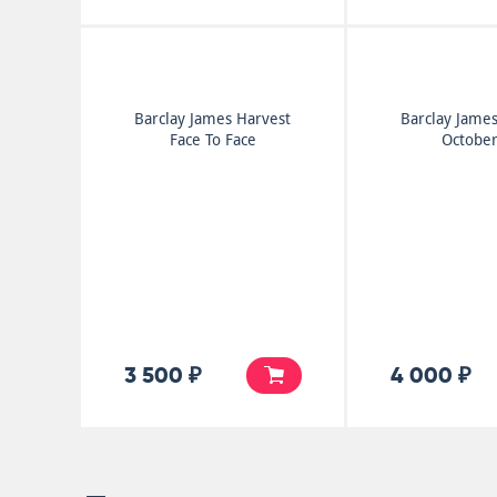
Barclay James Harvest
Barclay Jame
Face To Face
Octobe
3 500 ₽
4 000 ₽