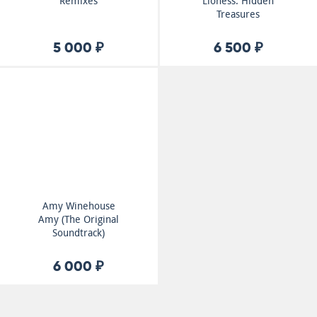
Remixes
Lioness: Hidden
Treasures
5 000 ₽
6 500 ₽
Amy Winehouse
Amy (The Original
Soundtrack)
6 000 ₽