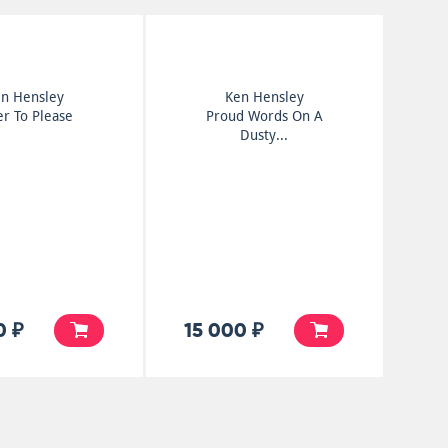
n Hensley
Ken Hensley
er To Please
Proud Words On A
Dusty...
0 ₽
15 000 ₽