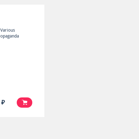
Various
ropaganda
 ₽