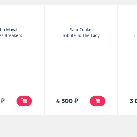
ohn Mayall
Sam Cooke
es Breakers
Tribute To The Lady
L
 ₽
4 500 ₽
3 