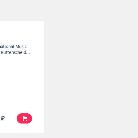
national Music
 Rüttenscheid...
 ₽